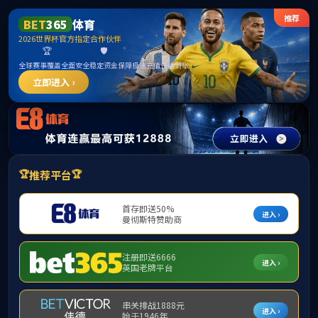
beat·365(中国)唯一官方网站
English
党群动态
先进典型
学习天地
先进典型