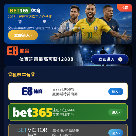
beat·365(中国)唯一官方网站
English
超“燃”赛场，势不可挡！直击beat365运动会
高光时刻
发布时间：2025.11.24
分享