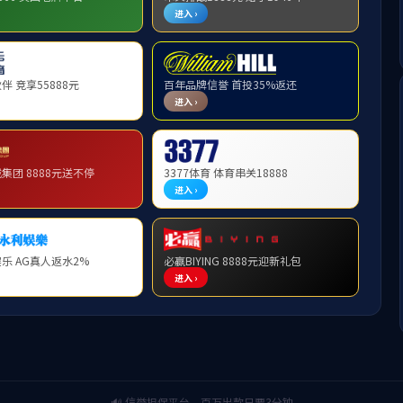
公司新闻
媒体报道
电子杂志
公司新闻