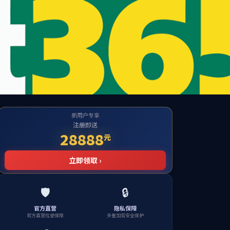
English
精心党建
投资者关系
联系我们