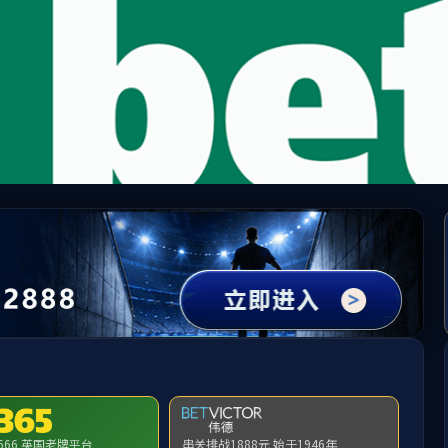
beat·365(中国)唯一官方网站
业布局
产品中心
新闻资讯
企业文化
人力资源